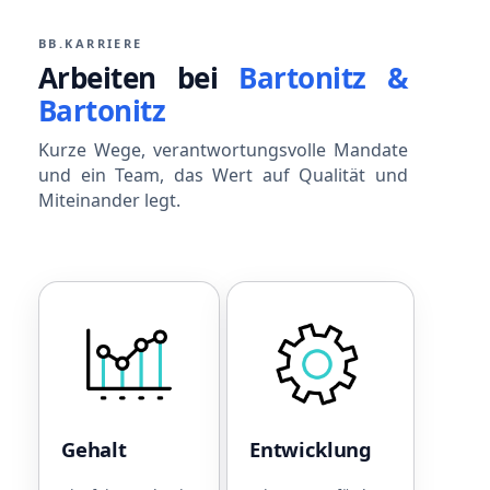
BB.KARRIERE
Arbeiten bei
Bartonitz &
Bartonitz
Kurze Wege, verantwortungsvolle Mandate
und ein Team, das Wert auf Qualität und
Miteinander legt.
Gehalt
Entwicklun
Leistungsorientiertes
Einführungsprogramm
Gehalt
zu Beginn
Betriebliche
Fester
Altersvorsorge
Ansprechpartner für
Gehalt
Entwicklung
Sonderzahlungen bei
die Einarbeitung