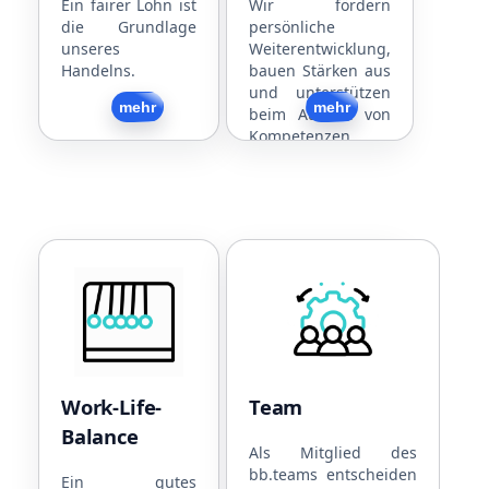
Jubiläen
Mitarbeitergespräche
Ein fairer Lohn ist
Wir fördern
die Grundlage
persönliche
Dienstfahrzeug
Interne und externe
unseres
Weiterentwicklung,
(Rad/PKW)
Schulungen
Handelns.
bauen Stärken aus
Jobticket
Strukturierte
und unterstützen
Kostenlose Snacks
Arbeitsabläufe
Zurück
mehr
Zurück
mehr
beim Ausbau von
und Getränke
Flache Hierarchien
Kompetenzen.
Work-Life-Balance
Team
Flexible
Sport
Arbeitszeiten
Gemeinsames
4,5-Tage-Woche
Essen
30 Tage Urlaub
Regelmäßige
Work-Life-
Team
Teilzeitmodelle
Firmenevents
Balance
Familienfreundlich
Flache
Als Mitglied des
bb.teams entscheiden
Hund im Büro
Hierarchien
Ein gutes