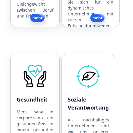
Sie sich für ein
Gleichgewicht
dynamisches
zwischen Beruf
Unternehmen mit
und Privatleben.
Zurück
mehr
Zurück
mehr
kurzen
Entscheidungswegen
und individueller
Mandantenbetreuung.
Gesundheit
Soziale Verantwortun
Kooperationen mit
Nachhaltige
Physiotherapeuten
Unternehmensführung
Kooperationen mit
Strom aus eigener PV-
Ärzten
Anlage
Gesundheit
Soziale
Kooperationen mit
Toleranz
Verantwortung
Fitnesscentern
Soziales Engagement
Mens sana in
corpore sano – ein
Gratis Obst und
Als nachhaltiges
gesunder Geist in
Snacks
Unternehmen sind
einem gesunden
wir uns unserer
Getränke