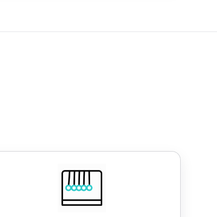
Work-Life-Balance
lexible Arbeitszeiten
4,5-Tage-Woche
30 Tage Urlaub