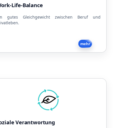
Teilzeitmodelle
ork-Life-Balance
Familienfreundlich
Hund im Büro
in gutes Gleichgewicht zwischen Beruf und
ivatleben.
Zurück
mehr
Soziale Verantwortung
achhaltige Unternehmensführung
Strom aus eigener PV-Anlage
Toleranz
Soziales Engagement
oziale Verantwortung