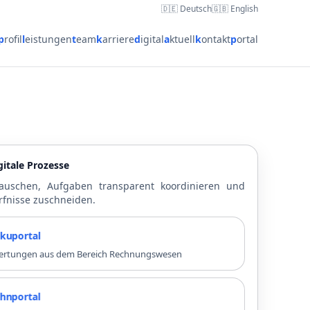
🇩🇪 Deutsch
🇬🇧 English
p
rofil
l
eistungen
t
eam
k
arriere
d
igital
a
ktuell
k
ontakt
p
ortal
itale Prozesse
auschen, Aufgaben transparent koordinieren und
rfnisse zuschneiden.
rtal
swertungen aus dem Bereich Rechnungswesen
rtal