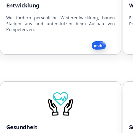
Mitarbeitergespräche
Entwicklung
W
Interne und externe Schulungen
Strukturierte Arbeitsabläufe
Wir fördern persönliche Weiterentwicklung, bauen
E
Stärken aus und unterstützen beim Ausbau von
Pr
Flache Hierarchien
Kompetenzen.
Zurück
mehr
Gesundheit
Kooperationen mit Physiotherapeuten
N
Kooperationen mit Ärzten
Kooperationen mit Fitnesscentern
Gratis Obst und Snacks
Gesundheit
S
Getränke