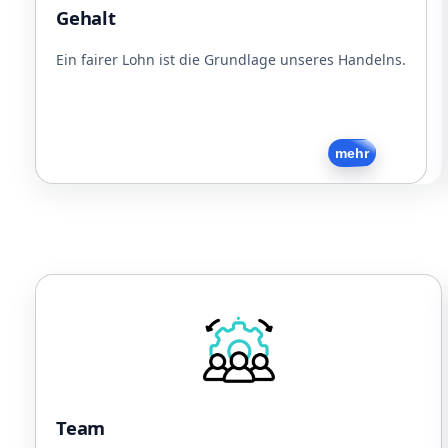
Dienstfahrzeug (Rad/PKW)
Gehalt
Jobticket
Kostenlose Snacks und Getränke
Ein fairer Lohn ist die Grundlage unseres Handelns.
Zurück
mehr
Team
Sport
Gemeinsames Essen
Regelmäßige Firmenevents
Flache Hierarchien
Team