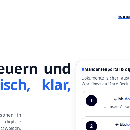
h
ome
euern und
Mandantenportal & dig
isch, klar,
Dokumente sicher aust
Workflows auf Ihre Bedü
← bb.
dokupo
1
... unsere Au
sonen in
digitale
← bb.
lohnpo
2
tsweisen.