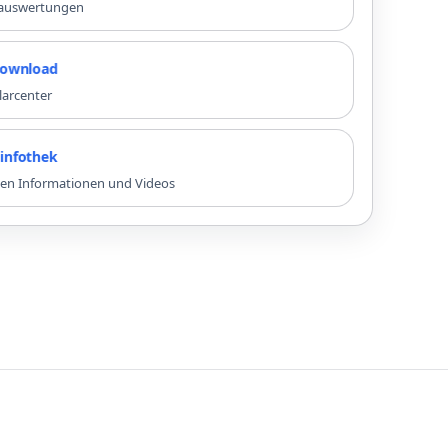
nauswertungen
oad
larcenter
ek
sten Informationen und Videos