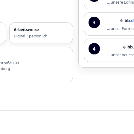
... unsere Loh
← bb.
downl
3
... unser Formu
Arbeitsweise
Digital + persönlich
← bb.
infoth
4
... unser neue
nstraße 199
nberg