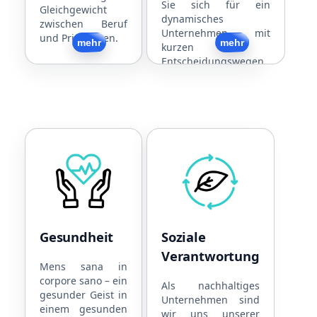
Sie sich für ein
Gleichgewicht
dynamisches
zwischen Beruf
Unternehmen mit
und Privatleben.
Zurück
mehr
Zurück
mehr
kurzen
Entscheidungswegen
und individueller
Mandantenbetreuung.
Gesundheit
Soziale Verantwortun
Kooperationen mit
Nachhaltige
Physiotherapeuten
Unternehmensführung
Kooperationen mit
Strom aus eigener PV-
Ärzten
Anlage
Gesundheit
Soziale
Kooperationen mit
Toleranz
Verantwortung
Fitnesscentern
Soziales Engagement
Mens sana in
corpore sano – ein
Gratis Obst und
Als nachhaltiges
gesunder Geist in
Snacks
Unternehmen sind
einem gesunden
wir uns unserer
Getränke