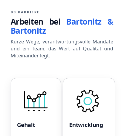
BB.KARRIERE
Arbeiten bei
Bartonitz &
Bartonitz
Kurze Wege, verantwortungsvolle Mandate
und ein Team, das Wert auf Qualität und
Miteinander legt.
Gehalt
Entwicklun
Leistungsorientiertes
Einführungsprogramm
Gehalt
zu Beginn
Betriebliche
Fester
Altersvorsorge
Ansprechpartner für
Gehalt
Entwicklung
Sonderzahlungen bei
die Einarbeitung