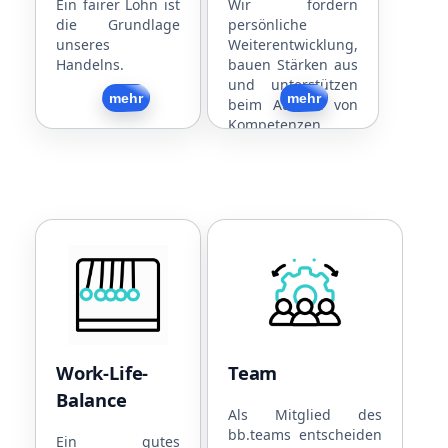
Jubiläen
Mitarbeitergespräche
Ein fairer Lohn ist
Wir fördern
die Grundlage
persönliche
Dienstfahrzeug
Interne und externe
unseres
Weiterentwicklung,
(Rad/PKW)
Schulungen
Handelns.
bauen Stärken aus
Jobticket
Strukturierte
und unterstützen
Kostenlose Snacks
Arbeitsabläufe
Zurück
mehr
Zurück
mehr
beim Ausbau von
und Getränke
Flache Hierarchien
Kompetenzen.
Work-Life-Balance
Team
Flexible
Sport
Arbeitszeiten
Gemeinsames
4,5-Tage-Woche
Essen
30 Tage Urlaub
Regelmäßige
Work-Life-
Team
Teilzeitmodelle
Firmenevents
Balance
Familienfreundlich
Flache
Als Mitglied des
bb.teams entscheiden
Hund im Büro
Hierarchien
Ein gutes