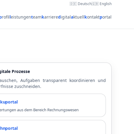
🇩🇪 Deutsch
🇬🇧 English
p
rofil
l
eistungen
t
eam
k
arriere
d
igital
a
ktuell
k
ontakt
p
ortal
itale Prozesse
auschen, Aufgaben transparent koordinieren und
rfnisse zuschneiden.
rtal
swertungen aus dem Bereich Rechnungswesen
tal