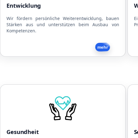
Mitarbeitergespräche
Entwicklung
W
Interne und externe Schulungen
Strukturierte Arbeitsabläufe
Wir fördern persönliche Weiterentwicklung, bauen
E
Stärken aus und unterstützen beim Ausbau von
Pr
Flache Hierarchien
Kompetenzen.
Zurück
mehr
Gesundheit
Kooperationen mit Physiotherapeuten
N
Kooperationen mit Ärzten
Kooperationen mit Fitnesscentern
Gratis Obst und Snacks
Gesundheit
S
Getränke