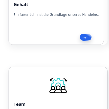
Dienstfahrzeug (Rad/PKW)
Gehalt
Jobticket
Kostenlose Snacks und Getränke
Ein fairer Lohn ist die Grundlage unseres Handelns.
Zurück
mehr
Team
Sport
Gemeinsames Essen
Regelmäßige Firmenevents
Flache Hierarchien
Team