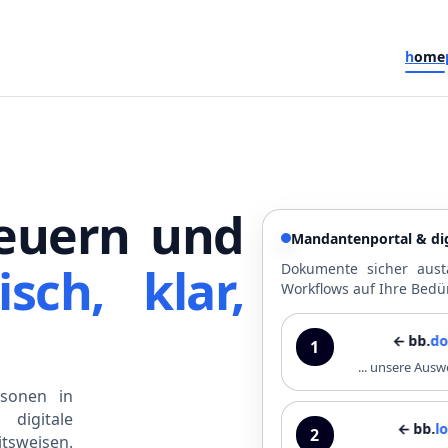
h
ome
euern und
Mandantenportal & dig
isch, klar,
Dokumente sicher aust
Workflows auf Ihre Bedü
← bb.
dokupo
1
... unsere Au
sonen in
digitale
← bb.
lohnpor
2
tsweisen.