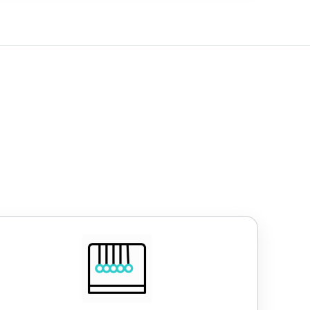
Work-Life-Balance
lexible Arbeitszeiten
4,5-Tage-Woche
30 Tage Urlaub