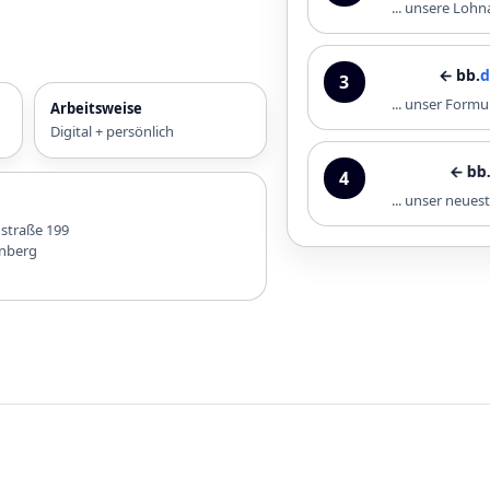
... unsere Loh
← bb.
downlo
3
... unser Formu
Arbeitsweise
Digital + persönlich
← bb.
infothe
4
... unser neue
nstraße 199
nberg