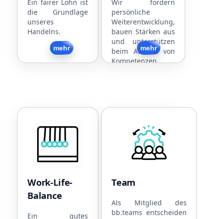
Jubiläen
Mitarbeitergespräche
Ein fairer Lohn ist
Wir fördern
die Grundlage
persönliche
Dienstfahrzeug
Interne und externe
unseres
Weiterentwicklung,
(Rad/PKW)
Schulungen
Handelns.
bauen Stärken aus
Jobticket
Strukturierte
und unterstützen
Kostenlose Snacks
Arbeitsabläufe
Zurück
mehr
Zurück
mehr
beim Ausbau von
und Getränke
Flache Hierarchien
Kompetenzen.
Work-Life-Balance
Team
Flexible
Sport
Arbeitszeiten
Gemeinsames
4,5-Tage-Woche
Essen
30 Tage Urlaub
Regelmäßige
Work-Life-
Team
Teilzeitmodelle
Firmenevents
Balance
Familienfreundlich
Flache
Als Mitglied des
bb.teams entscheiden
Hund im Büro
Hierarchien
Ein gutes