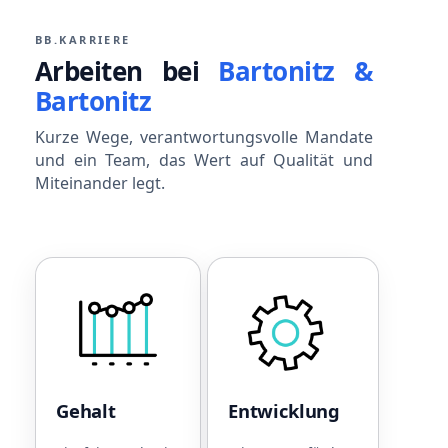
BB.KARRIERE
Arbeiten bei
Bartonitz &
Bartonitz
Kurze Wege, verantwortungsvolle Mandate
und ein Team, das Wert auf Qualität und
Miteinander legt.
Gehalt
Entwicklun
Leistungsorientiertes
Einführungsprogramm
Gehalt
zu Beginn
Betriebliche
Fester
Altersvorsorge
Ansprechpartner für
Gehalt
Entwicklung
Sonderzahlungen bei
die Einarbeitung