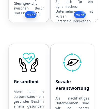
Sie sich für ein
Gleichgewicht
dynamisches
zwischen Beruf
Unternehmen mit
und Privatleben.
Zurück
mehr
Zurück
mehr
kurzen
Entscheidungswegen
und individueller
Mandantenbetreuung.
Gesundheit
Soziale Verantwortun
Kooperationen mit
Nachhaltige
Physiotherapeuten
Unternehmensführung
Kooperationen mit
Strom aus eigener PV-
Ärzten
Anlage
Gesundheit
Soziale
Kooperationen mit
Toleranz
Verantwortung
Fitnesscentern
Soziales Engagement
Mens sana in
corpore sano – ein
Gratis Obst und
Als nachhaltiges
gesunder Geist in
Snacks
Unternehmen sind
einem gesunden
wir uns unserer
Getränke