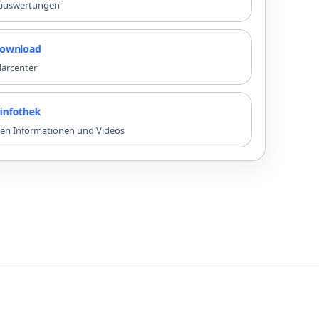
nauswertungen
oad
larcenter
ek
sten Informationen und Videos