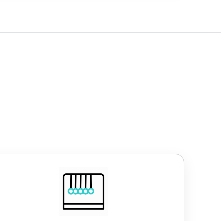
Work-Life-Balance
lexible Arbeitszeiten
4,5-Tage-Woche
30 Tage Urlaub