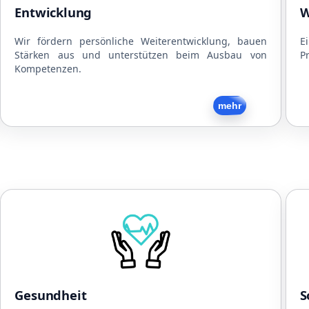
Mitarbeitergespräche
Entwicklung
W
Interne und externe Schulungen
Strukturierte Arbeitsabläufe
Wir fördern persönliche Weiterentwicklung, bauen
E
Stärken aus und unterstützen beim Ausbau von
Pr
Flache Hierarchien
Kompetenzen.
Zurück
mehr
Gesundheit
Kooperationen mit Physiotherapeuten
N
Kooperationen mit Ärzten
Kooperationen mit Fitnesscentern
Gratis Obst und Snacks
Gesundheit
S
Getränke