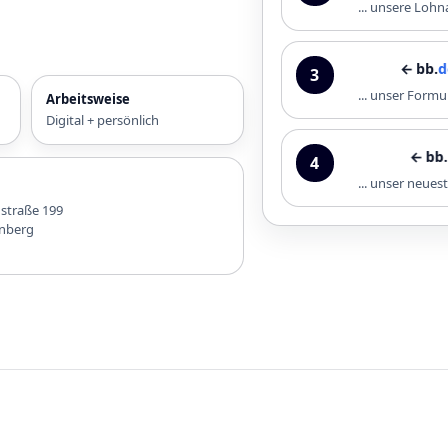
... unsere Loh
← bb.
downl
3
... unser Formu
Arbeitsweise
Digital + persönlich
← bb.
infoth
4
... unser neue
nstraße 199
nberg