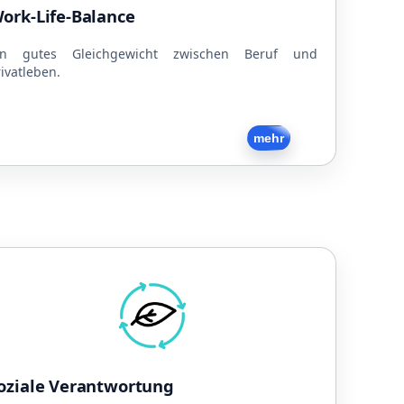
Teilzeitmodelle
ork-Life-Balance
Familienfreundlich
Hund im Büro
in gutes Gleichgewicht zwischen Beruf und
ivatleben.
Zurück
mehr
Soziale Verantwortung
achhaltige Unternehmensführung
Strom aus eigener PV-Anlage
Toleranz
Soziales Engagement
oziale Verantwortung