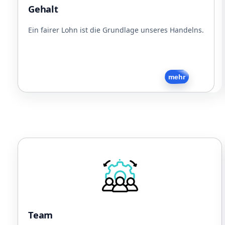
Dienstfahrzeug (Rad/PKW)
Gehalt
Jobticket
Kostenlose Snacks und Getränke
Ein fairer Lohn ist die Grundlage unseres Handelns.
Zurück
mehr
Team
Sport
Gemeinsames Essen
Regelmäßige Firmenevents
Flache Hierarchien
Team