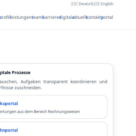
🇩🇪 Deutsch
🇬🇧 English
p
rofil
l
eistungen
t
eam
k
arriere
d
igital
a
ktuell
k
ontakt
p
ortal
itale Prozesse
auschen, Aufgaben transparent koordinieren und
rfnisse zuschneiden.
rtal
swertungen aus dem Bereich Rechnungswesen
rtal