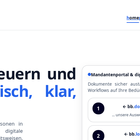
h
ome
euern und
Mandantenportal & dig
isch, klar,
Dokumente sicher aust
Workflows auf Ihre Bedü
← bb.
dokupo
1
... unsere Au
sonen in
digitale
← bb.
lohnpo
2
tsweisen.