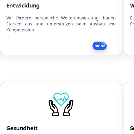
Mitarbeitergespräche
Entwicklung
W
Interne und externe Schulungen
Strukturierte Arbeitsabläufe
Wir fördern persönliche Weiterentwicklung, bauen
E
Stärken aus und unterstützen beim Ausbau von
Pr
Flache Hierarchien
Kompetenzen.
Zurück
mehr
Gesundheit
Kooperationen mit Physiotherapeuten
N
Kooperationen mit Ärzten
Kooperationen mit Fitnesscentern
Gratis Obst und Snacks
Gesundheit
S
Getränke