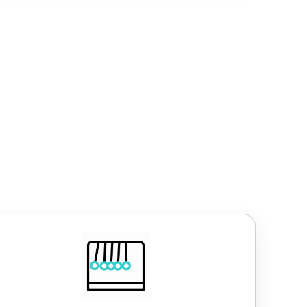
Work-Life-Balance
lexible Arbeitszeiten
4,5-Tage-Woche
30 Tage Urlaub