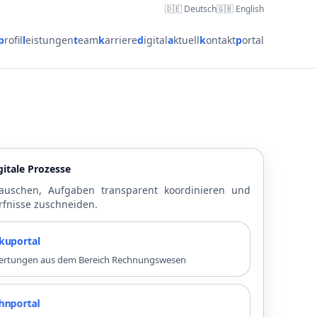
🇩🇪 Deutsch
🇬🇧 English
p
rofil
l
eistungen
t
eam
k
arriere
d
igital
a
ktuell
k
ontakt
p
ortal
itale Prozesse
auschen, Aufgaben transparent koordinieren und
rfnisse zuschneiden.
rtal
swertungen aus dem Bereich Rechnungswesen
rtal