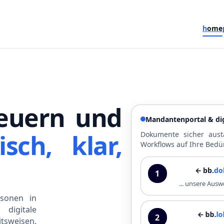
h
ome
euern und
Mandantenportal & dig
isch, klar,
Dokumente sicher aust
Workflows auf Ihre Bedü
← bb.
dokupo
1
... unsere Au
sonen in
digitale
← bb.
lohnpo
2
tsweisen.