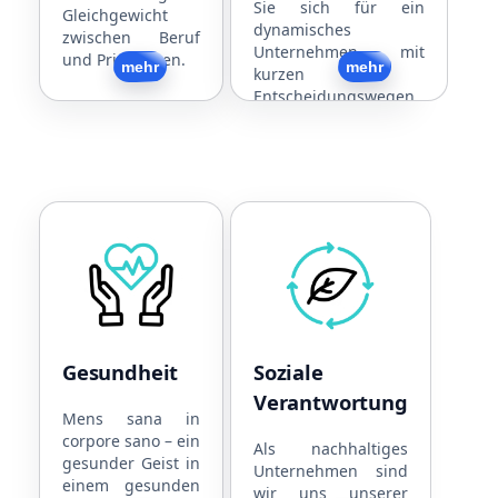
Sie sich für ein
Gleichgewicht
dynamisches
zwischen Beruf
Unternehmen mit
und Privatleben.
Zurück
mehr
Zurück
mehr
kurzen
Entscheidungswegen
und individueller
Mandantenbetreuung.
Gesundheit
Soziale Verantwortun
Kooperationen mit
Nachhaltige
Physiotherapeuten
Unternehmensführung
Kooperationen mit
Strom aus eigener PV-
Ärzten
Anlage
Gesundheit
Soziale
Kooperationen mit
Toleranz
Verantwortung
Fitnesscentern
Soziales Engagement
Mens sana in
corpore sano – ein
Gratis Obst und
Als nachhaltiges
gesunder Geist in
Snacks
Unternehmen sind
einem gesunden
wir uns unserer
Getränke