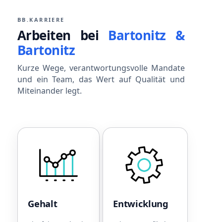
BB.KARRIERE
Arbeiten bei
Bartonitz &
Bartonitz
Kurze Wege, verantwortungsvolle Mandate
und ein Team, das Wert auf Qualität und
Miteinander legt.
Gehalt
Entwicklun
Leistungsorientiertes
Einführungsprogramm
Gehalt
zu Beginn
Betriebliche
Fester
Altersvorsorge
Ansprechpartner für
Gehalt
Entwicklung
Sonderzahlungen bei
die Einarbeitung