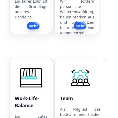
Jubiläen
Mitarbeitergespräche
Ein fairer Lohn ist
Wir fördern
die Grundlage
persönliche
Dienstfahrzeug
Interne und externe
unseres
Weiterentwicklung,
(Rad/PKW)
Schulungen
Handelns.
bauen Stärken aus
Jobticket
Strukturierte
und unterstützen
Kostenlose Snacks
Arbeitsabläufe
Zurück
mehr
Zurück
mehr
beim Ausbau von
und Getränke
Flache Hierarchien
Kompetenzen.
Work-Life-Balance
Team
Flexible
Sport
Arbeitszeiten
Gemeinsames
4,5-Tage-Woche
Essen
30 Tage Urlaub
Regelmäßige
Work-Life-
Team
Teilzeitmodelle
Firmenevents
Balance
Familienfreundlich
Flache
Als Mitglied des
bb.teams entscheiden
Hund im Büro
Hierarchien
Ein gutes