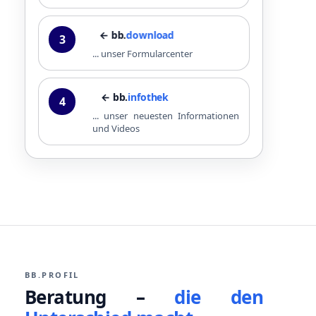
← bb.
download
3
... unser Formularcenter
← bb.
infothek
4
... unser neuesten Informationen
und Videos
BB.PROFIL
Beratung –
die den