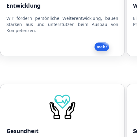
Mitarbeitergespräche
Entwicklung
W
Interne und externe Schulungen
Strukturierte Arbeitsabläufe
Wir fördern persönliche Weiterentwicklung, bauen
E
Stärken aus und unterstützen beim Ausbau von
Pr
Flache Hierarchien
Kompetenzen.
Zurück
mehr
Gesundheit
Kooperationen mit Physiotherapeuten
N
Kooperationen mit Ärzten
Kooperationen mit Fitnesscentern
Gratis Obst und Snacks
Gesundheit
S
Getränke