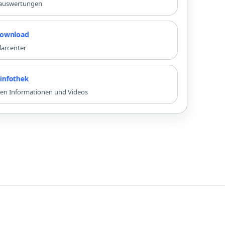
nauswertungen
oad
larcenter
ek
sten Informationen und Videos