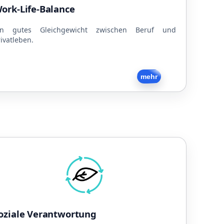
Teilzeitmodelle
ork-Life-Balance
Familienfreundlich
Hund im Büro
in gutes Gleichgewicht zwischen Beruf und
ivatleben.
Zurück
mehr
Soziale Verantwortung
achhaltige Unternehmensführung
Strom aus eigener PV-Anlage
Toleranz
Soziales Engagement
oziale Verantwortung