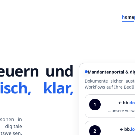
h
ome
euern und
Mandantenportal & dig
isch, klar,
Dokumente sicher aust
Workflows auf Ihre Bedü
← bb.
dokupo
1
... unsere Au
sonen in
digitale
← bb.
lohnpo
2
tsweisen.