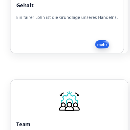
Dienstfahrzeug (Rad/PKW)
Gehalt
Jobticket
Kostenlose Snacks und Getränke
Ein fairer Lohn ist die Grundlage unseres Handelns.
Zurück
mehr
Team
Sport
Gemeinsames Essen
Regelmäßige Firmenevents
Flache Hierarchien
Team