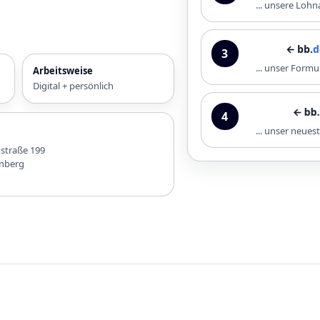
... unsere Loh
← bb.
downl
3
... unser Formu
Arbeitsweise
Digital + persönlich
← bb.
infoth
4
... unser neue
nstraße 199
nberg