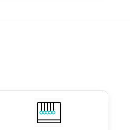
Work-Life-Balance
lexible Arbeitszeiten
4,5-Tage-Woche
30 Tage Urlaub