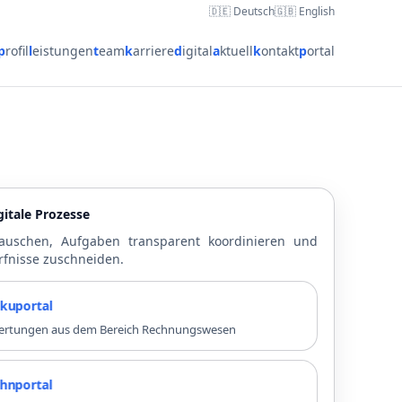
🇩🇪 Deutsch
🇬🇧 English
p
rofil
l
eistungen
t
eam
k
arriere
d
igital
a
ktuell
k
ontakt
p
ortal
itale Prozesse
auschen, Aufgaben transparent koordinieren und
rfnisse zuschneiden.
rtal
swertungen aus dem Bereich Rechnungswesen
rtal