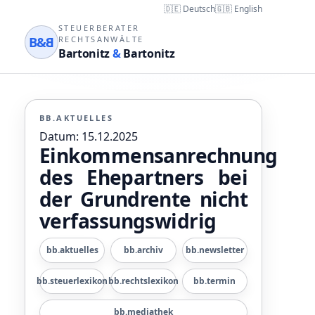
🇩🇪 Deutsch
🇬🇧 English
STEUERBERATER
B&
B
RECHTSANWÄLTE
Bartonitz
&
Bartonitz
BB.AKTUELLES
Datum: 15.12.2025
Einkommensanrechnung
des Ehepartners bei
der Grundrente nicht
verfassungswidrig
bb.aktuelles
bb.archiv
bb.newsletter
bb.steuerlexikon
bb.rechtslexikon
bb.termin
bb.mediathek