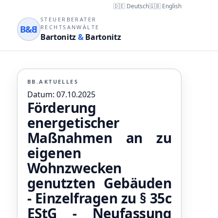
🇩🇪 Deutsch
🇬🇧 English
STEUERBERATER
B&
B
RECHTSANWÄLTE
Bartonitz
&
Bartonitz
BB.AKTUELLES
Datum: 07.10.2025
Förderung
energetischer
Maßnahmen an zu
eigenen
Wohnzwecken
genutzten Gebäuden
- Einzelfragen zu § 35c
EStG - Neufassung