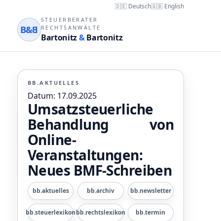
🇩🇪 Deutsch
🇬🇧 English
STEUERBERATER
B&
B
RECHTSANWÄLTE
Bartonitz
&
Bartonitz
BB.AKTUELLES
Datum: 17.09.2025
Umsatzsteuerliche
Behandlung von
Online-
Veranstaltungen:
Neues BMF-Schreiben
bb.aktuelles
bb.archiv
bb.newsletter
bb.steuerlexikon
bb.rechtslexikon
bb.termin