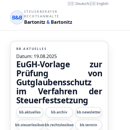
🇩🇪 Deutsch
🇬🇧 English
STEUERBERATER
B&
B
RECHTSANWÄLTE
Bartonitz
&
Bartonitz
BB.AKTUELLES
Datum: 19.08.2025
EuGH-Vorlage zur
Prüfung von
Gutglaubensschutz
im Verfahren der
Steuerfestsetzung
bb.aktuelles
bb.archiv
bb.newsletter
bb.steuerlexikon
bb.rechtslexikon
bb.termin