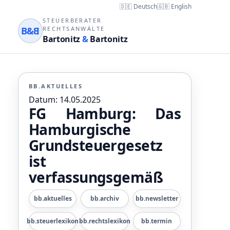
🇩🇪 Deutsch
🇬🇧 English
STEUERBERATER
B&
B
RECHTSANWÄLTE
Bartonitz
&
Bartonitz
BB.AKTUELLES
Datum: 14.05.2025
FG Hamburg: Das
Hamburgische
Grundsteuergesetz
ist
verfassungsgemäß
bb.aktuelles
bb.archiv
bb.newsletter
bb.steuerlexikon
bb.rechtslexikon
bb.termin